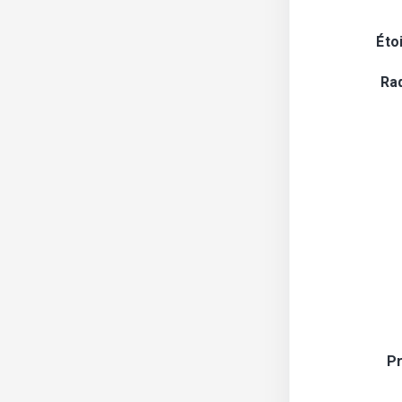
Éto
Ra
Pr