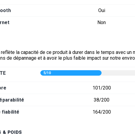
tooth
Oui
rnet
Non
 reflète la capacité de ce produit à durer dans le temps avec un
ons de dépannage et à avoir le plus faible impact sur notre envi
TE
5/10
ore
101/200
éparabilité
38/200
fiabilité
164/200
 & POIDS