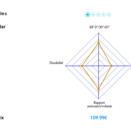
iles
dar
ix
109.99
€