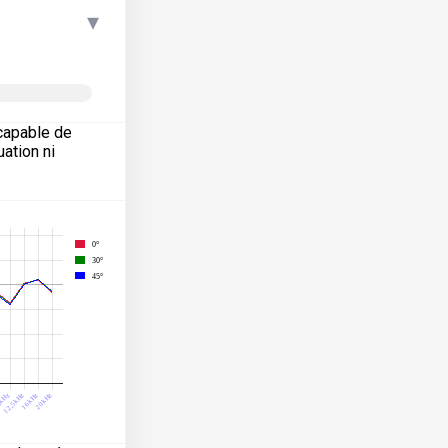
▾
capable de
ation ni