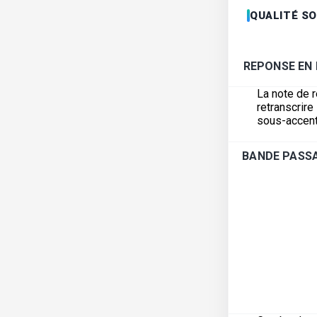
QUALITÉ S
REPONSE EN
La note de 
retranscrir
sous-accent
BANDE PASSA