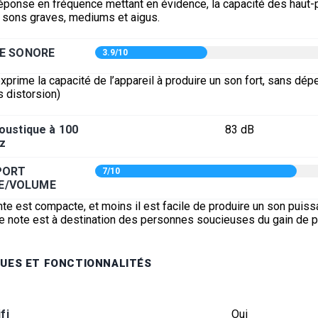
éponse en fréquence mettant en évidence, la capacité des haut-p
s sons graves, mediums et aigus.
E SONORE
3.9/10
xprime la capacité de l’appareil à produire un son fort, sans dép
s distorsion)
oustique à 100
83 dB
z
PORT
7/10
E/VOLUME
nte est compacte, et moins il est facile de produire un son puiss
tte note est à destination des personnes soucieuses du gain de 
UES ET FONCTIONNALITÉS
fi
Oui