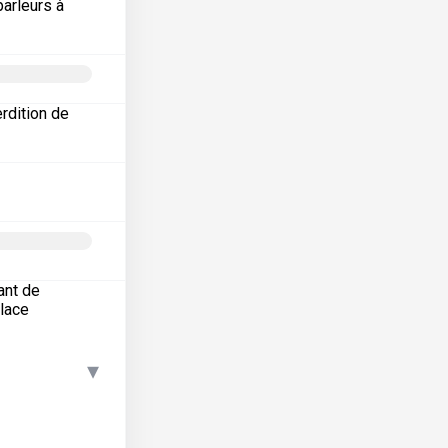
arleurs à
erdition de
ant de
place
▾