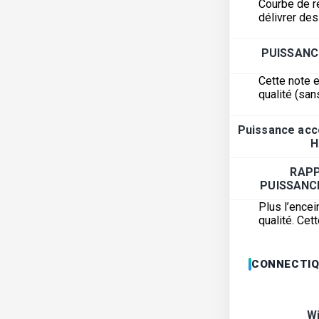
Courbe de r
délivrer de
PUISSANC
Cette note e
qualité (san
Puissance acc
H
RAP
PUISSANC
Plus l’encei
qualité. Ce
CONNECTIQ
Wi