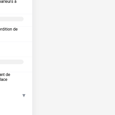
arleurs à
erdition de
ant de
place
▾