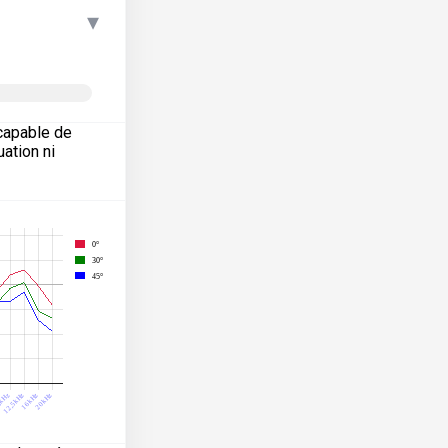
▾
capable de
ation ni