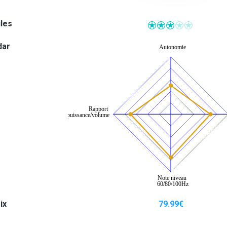
iles
dar
ix
79.99
€