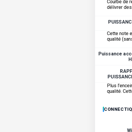
Courbe de r
délivrer de
PUISSANC
Cette note e
qualité (san
Puissance acc
H
RAP
PUISSANC
Plus l’encei
qualité. Ce
CONNECTIQ
Wi