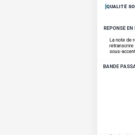
QUALITÉ S
REPONSE EN
La note de 
retranscrir
sous-accent
BANDE PASSA