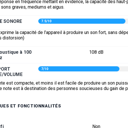
éponse en fréquence mettant en évidence, la capacité des haut-p
s sons graves, mediums et aigus.
E SONORE
7.5/10
xprime la capacité de l’appareil à produire un son fort, sans dép
s distorsion)
oustique à 100
108 dB
z
PORT
7/10
E/VOLUME
nte est compacte, et moins il est facile de produire un son puiss
tte note est à destination des personnes soucieuses du gain de 
UES ET FONCTIONNALITÉS
fi
Non