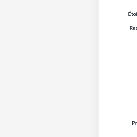
Éto
Ra
Pr