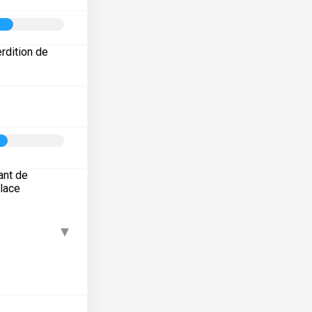
erdition de
ant de
place
▾