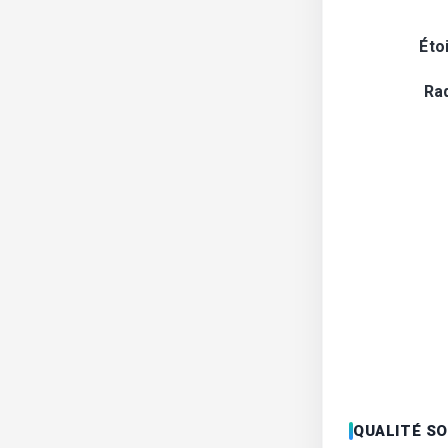
Éto
Ra
QUALITÉ S