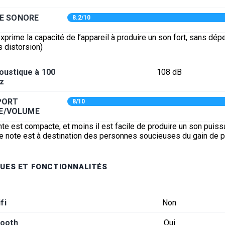
E SONORE
8.2/10
xprime la capacité de l’appareil à produire un son fort, sans dép
s distorsion)
oustique à 100
108 dB
z
PORT
8/10
E/VOLUME
nte est compacte, et moins il est facile de produire un son puiss
tte note est à destination des personnes soucieuses du gain de 
UES ET FONCTIONNALITÉS
fi
Non
tooth
Oui