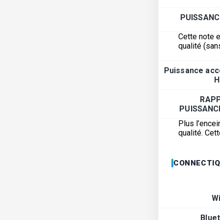
PUISSANC
Cette note e
qualité (san
Puissance acc
H
RAP
PUISSANC
Plus l’encei
qualité. Ce
CONNECTIQ
Wi
Blue