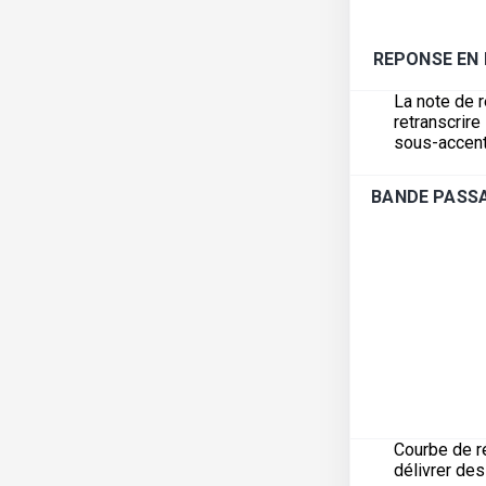
REPONSE EN
La note de 
retranscrir
sous-accent
BANDE PASSA
Courbe de r
délivrer de