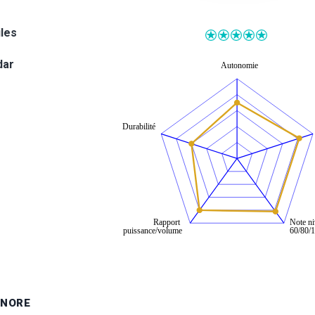
iles
dar
ONORE