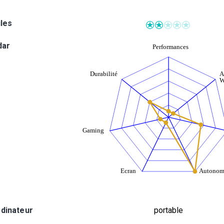
iles
dar
rdinateur
portable