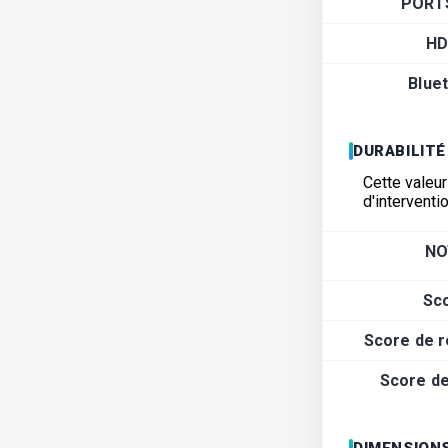
PORT
HD
Blue
DURABILITÉ
Cette valeur
d'interventi
NO
Sc
Score de r
Score de 