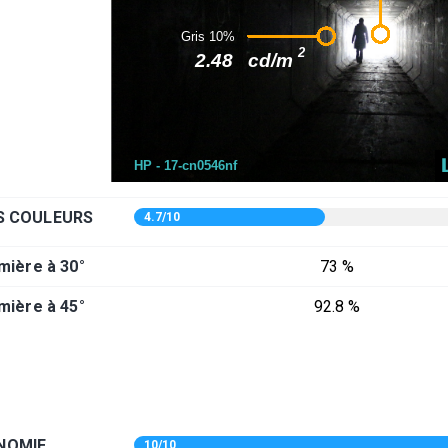
ES COULEURS
4.7/10
mière à 30°
73 %
mière à 45°
92.8 %
E
NOMIE
10/10