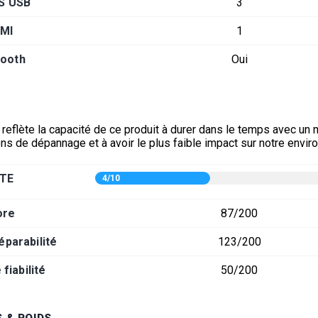
S USB
3
MI
1
tooth
Oui
 reflète la capacité de ce produit à durer dans le temps avec un
ons de dépannage et à avoir le plus faible impact sur notre envi
TE
4/10
ore
87/200
éparabilité
123/200
fiabilité
50/200