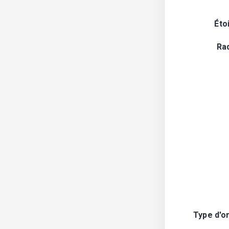
Éto
Ra
Type d'o