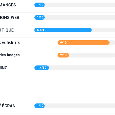
MANCES
1/10
IONS WEB
1/10
UTIQUE
5.5/10
des fichiers
9/10
 des images
2/10
ING
1.4/10
É ÉCRAN
1/10