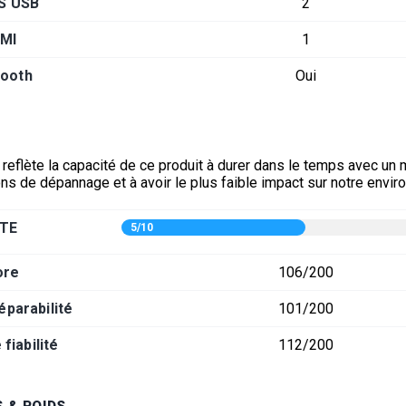
S USB
2
MI
1
tooth
Oui
 reflète la capacité de ce produit à durer dans le temps avec un
ons de dépannage et à avoir le plus faible impact sur notre envi
TE
5/10
ore
106/200
éparabilité
101/200
fiabilité
112/200