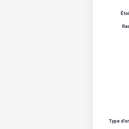
Éto
Ra
Type d'o