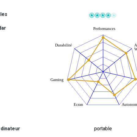
iles
dar
rdinateur
portable