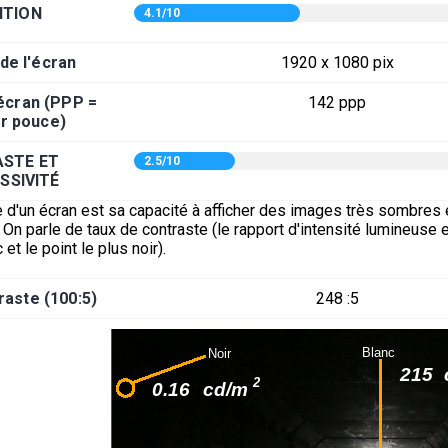
ITION
4.1/10
 de l'écran
1920 x 1080 pix
'écran (PPP =
142 ppp
ar pouce)
STE ET
2.5/10
SSIVITÉ
 d'un écran est sa capacité à afficher des images très sombres 
On parle de taux de contraste (le rapport d'intensité lumineuse e
 et le point le plus noir).
raste (100:5)
248 :5