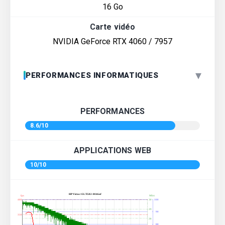
16 Go
Carte vidéo
NVIDIA GeForce RTX 4060 / 7957
▾
PERFORMANCES INFORMATIQUES
PERFORMANCES
8.6/10
APPLICATIONS WEB
10/10
HP Victus 15L TG02-0046nf
fps
Mb/s
400
30
100
29
90
350
28
80