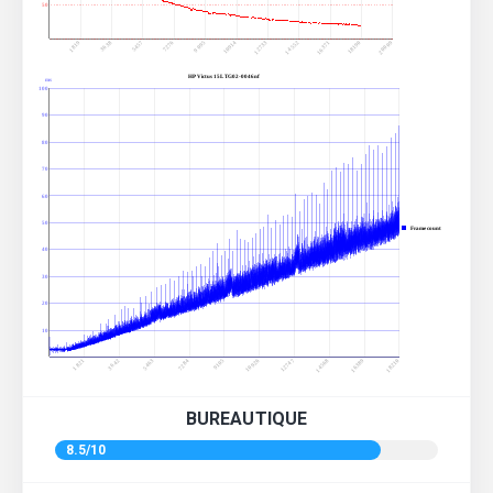
50
3638
10914
18190
5457
12733
20009
7276
14552
1819
9095
16371
HP Victus 15L TG02-0046nf
ms
100
90
80
70
60
50
Frame count
40
30
20
10
9105
10926
12747
14568
16389
18210
1821
3642
5463
7284
BUREAUTIQUE
8.5/10