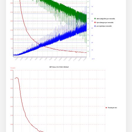
27
300
70
26
250
25
60
24
mb/s (mégabits par seconde)
200
50
fps/s (images par seconde)
23
px/s (pixel par seconde)
40
22
150
21
30
100
20
20
19
50
10
18
1000
6000
11000
3000
8000
13000
5000
10000
15000
2000
7000
12000
4000
9000
14000
px/s
HP Victus 15L TG02-0046nf
frame/s
400
350
300
250
200
Frame per secs
150
100