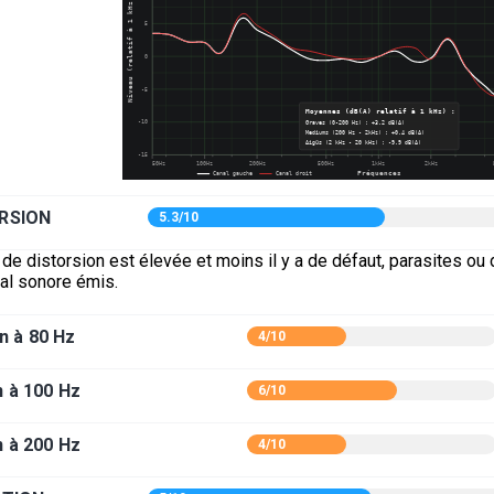
RSION
5.3/10
 de distorsion est élevée et moins il y a de défaut, parasites ou
nal sonore émis.
n à 80 Hz
4/10
n à 100 Hz
6/10
n à 200 Hz
4/10