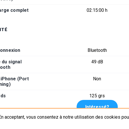
arge complet
02:15:00 h
ITÉ
connexion
Bluetooth
é du signal
49 dB
tooth
 iPhone (Port
Non
ning)
ids
125 grs
Intéressé?
n acceptant, vous consentez à notre utilisation des cookies pour
Plan du site
Mentions légales
La presse en parle