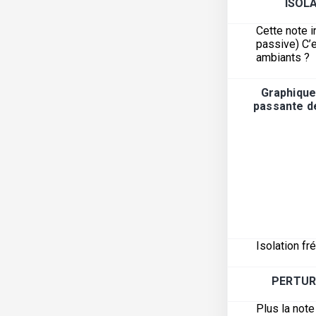
ISOL
Cette note i
passive) C’e
ambiants ?
Graphique
passante de
Isolation fr
PERTUR
Plus la not