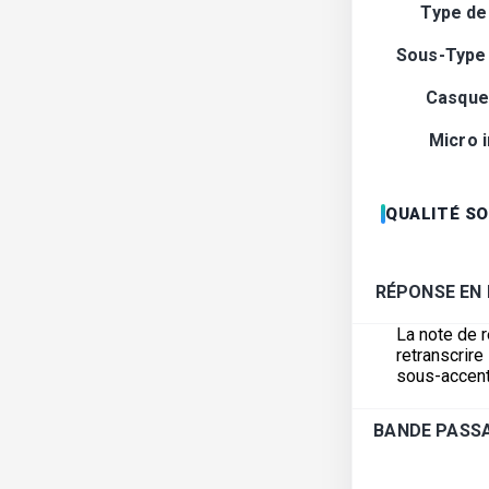
Type de
Sous-Type
Casque 
Micro 
QUALITÉ S
RÉPONSE EN
La note de 
retranscrir
sous-accent
BANDE PASSA