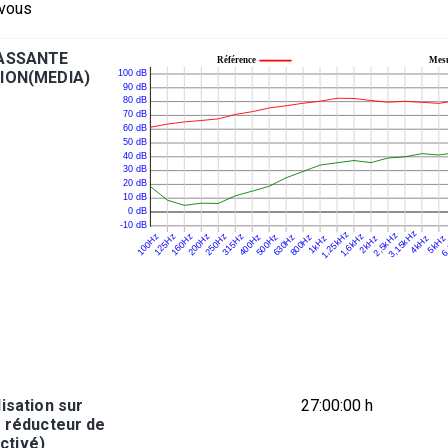
 vous
ASSANTE
ION(MEDIA)
E
lisation sur
27:00:00 h
s réducteur de
activé)