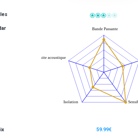
iles
dar
ix
59.99
€