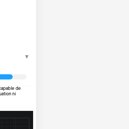
▾
capable de
ation ni