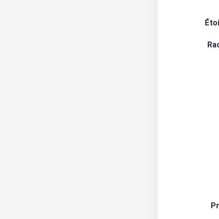
Éto
Ra
Pr