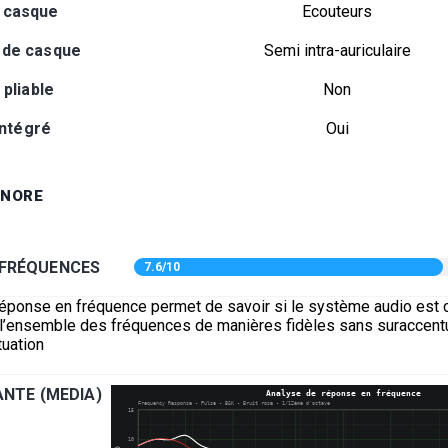
 casque
Ecouteurs
 de casque
Semi intra-auriculaire
pliable
Non
intégré
Oui
ONORE
 FRÉQUENCES
7.6/10
réponse en fréquence permet de savoir si le système audio est 
e l’ensemble des fréquences de manières fidèles sans suraccentu
uation
NTE (MEDIA)