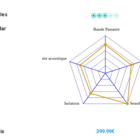
iles
dar
ix
399.99
€