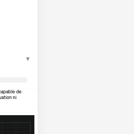
▾
capable de
ation ni