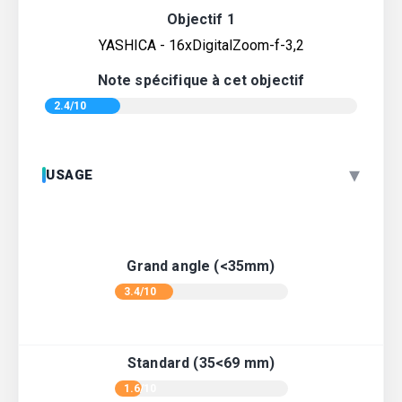
Objectif 1
YASHICA - 16xDigitalZoom-f-3,2
Note spécifique à cet objectif
2.4/10
▾
USAGE
Grand angle (<35mm)
3.4/10
Standard (35<69 mm)
1.6/10