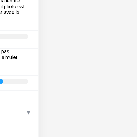
a lentille.
eil photo est
és avec le
e pas
e simuler
▾