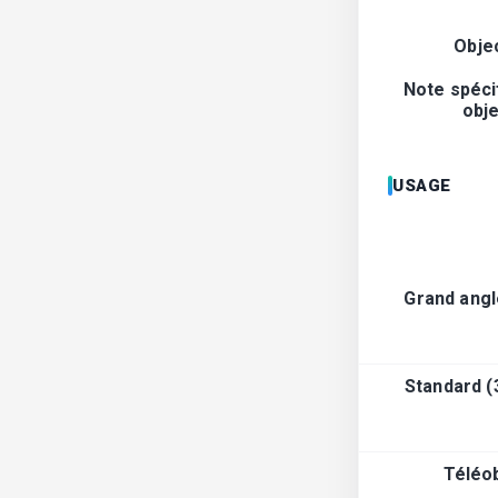
Objec
Note spéci
obje
USAGE
Grand ang
Standard 
Téléob