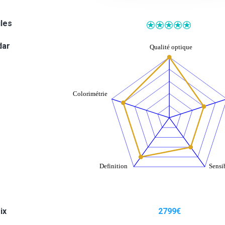
iles
dar
ix
2799
€