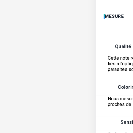
MESURE
Qualité
Cette note r
liés à l’opt
parasites s
Colori
Nous mesuron
proches de 
Sensi