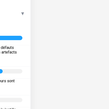
▾
s défauts
s artefacts
eurs sont