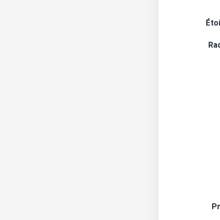
Éto
Ra
Pr