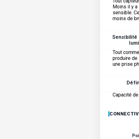
Tout capteur
Moins il y a
sensible. Ce
moins de br
Sensibilité
lum
Tout comme l
produire de 
une prise ph
Défin
Capacité de 
CONNECTIV
Po