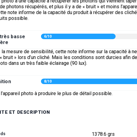
 photo a une capacité à récupérer les photons qui viennent taper l
 de photons récupérés, et plus il y a de « bruit » et moins l’appar
tte note informe de la capacité du produit à récupérer des clich
uits possible.
 très basse
6/10
ière
a mesure de sensibilité, cette note informe sur la capacité à n
« bruit » lors d’un cliché. Mais les conditions sont durcies afin d
oto dans un très faible éclairage (90 lux).
ition
8/10
l’appareil photo à produire le plus de détail possible.
ITE ET DESCRIPTION
ids
1378.6 grs