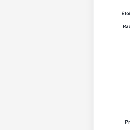
Éto
Ra
Pr