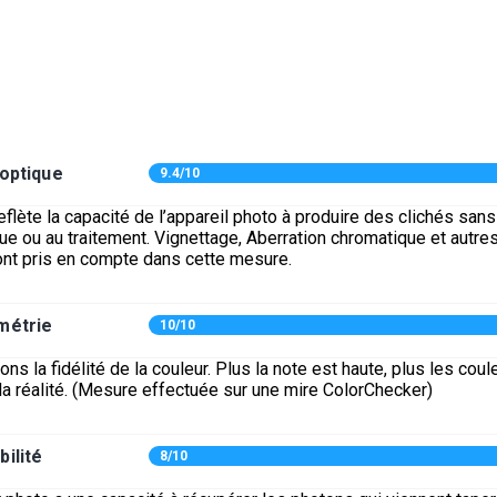
 optique
9.4/10
eflète la capacité de l’appareil photo à produire des clichés san
ique ou au traitement. Vignettage, Aberration chromatique et autre
ont pris en compte dans cette mesure.
métrie
10/10
s la fidélité de la couleur. Plus la note est haute, plus les coul
la réalité. (Mesure effectuée sur une mire ColorChecker)
bilité
8/10