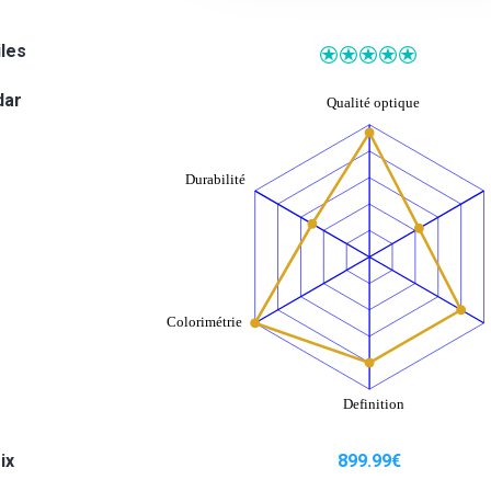
iles
dar
ix
899.99
€