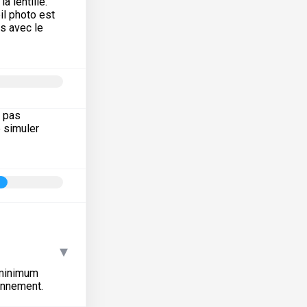
a lentille.
eil photo est
és avec le
e pas
e simuler
▾
 minimum
ronnement.