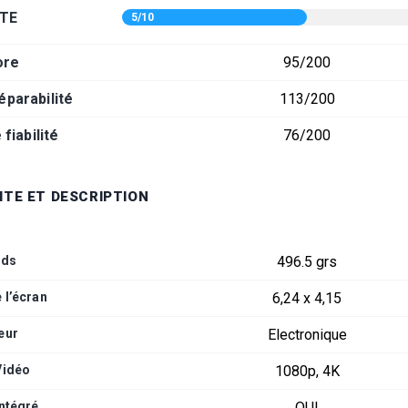
TE
5/10
ore
95/200
éparabilité
113/200
fiabilité
76/200
ITE ET DESCRIPTION
ids
496.5 grs
e l’écran
6,24 x 4,15
eur
Electronique
Vidéo
1080p, 4K
intégré
OUI