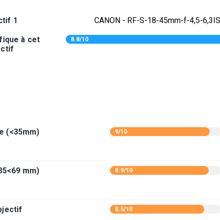
tif 1
CANON - RF-S-18-45mm-f-4,5-6,3
fique à cet
8.8/10
ctif
le (<35mm)
9/10
(35<69 mm)
8.9/10
jectif
8.5/10