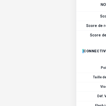
NO
Sc
Score de r
Score de 
CONNECTIV
Po
Taille d
Vis
Déf. 
Flash 