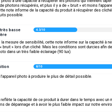
 photo a une capacité à récupérer les photons qui viennent taper l
 de photons récupérés, et plus il y a de « bruit » et moins l’appar
tte note informe de la capacité du produit à récupérer des clich
uits possible.
 très basse
4.3/10
ière
a mesure de sensibilité, cette note informe sur la capacité à n
« bruit » lors d’un cliché. Mais les conditions sont durcies afin d
oto dans un très faible éclairage (90 lux).
ition
8/10
l’appareil photo à produire le plus de détail possible.
 reflète la capacité de ce produit à durer dans le temps avec un
ons de dépannage et à avoir le plus faible impact sur notre envi