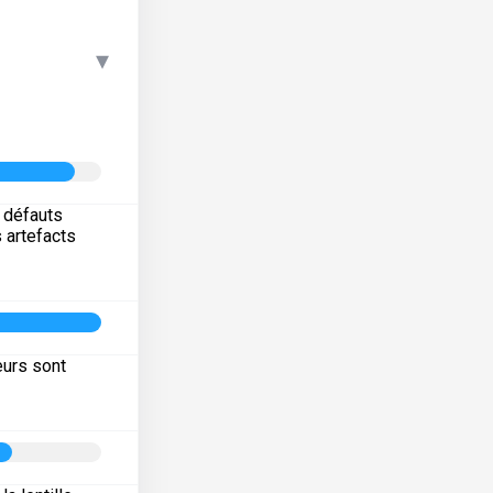
▾
s défauts
s artefacts
eurs sont