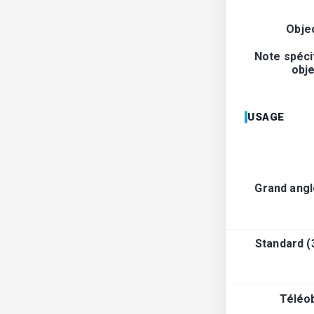
Objec
Note spéci
obje
USAGE
Grand ang
Standard 
Téléob