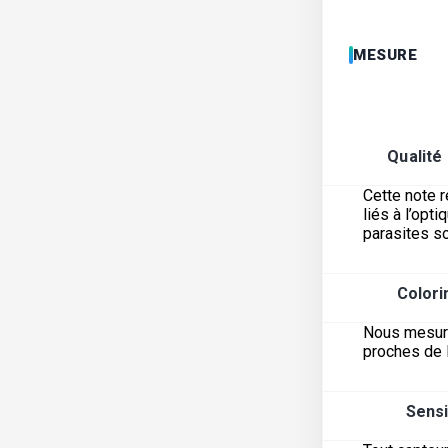
MESURE
Qualité
Cette note r
liés à l’opt
parasites s
Colori
Nous mesuron
proches de 
Sensi