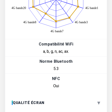
Compatibilité WiFi
a, b, g, n, ac, ax.
Norme Bluetooth
5.3
NFC
Oui
▾
QUALITÉ ÉCRAN