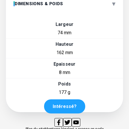
▾
DIMENSIONS & POIDS
Largeur
74 mm
Hauteur
162 mm
Epaisseur
8 mm
Poids
177 g
Intéressé?
Plan du site
Mentions légales
La presse en parle