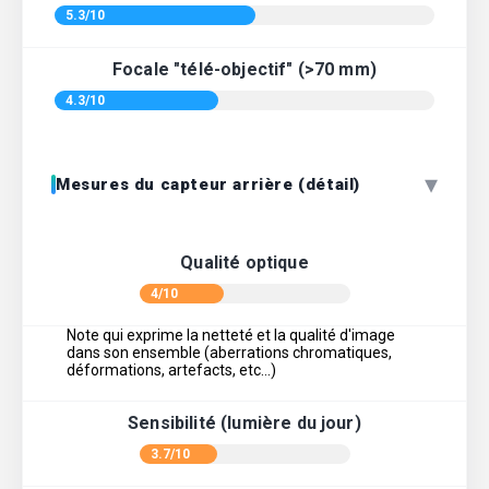
5.3/10
Focale "télé-objectif" (>70 mm)
4.3/10
▾
Mesures du capteur arrière (détail)
Qualité optique
4/10
Note qui exprime la netteté et la qualité d'image
dans son ensemble (aberrations chromatiques,
déformations, artefacts, etc…)
Sensibilité (lumière du jour)
3.7/10