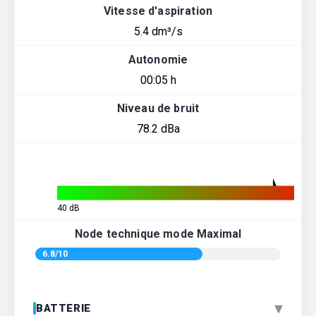
Vitesse d'aspiration
5.4 dm³/s
Autonomie
00:05 h
Niveau de bruit
78.2 dBa
40 dB
Node technique mode Maximal
6.8/10
▾
BATTERIE