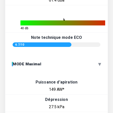
61.4 dBa
40 dB
Note technique mode ECO
6.7/10
▾
MODE Maximal
Puissance d'apiration
149 AW*
Dépression
27.5 kPa