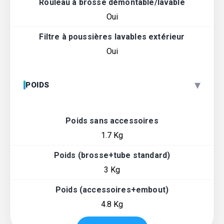
Rouleau à brosse démontable/lavable
Oui
Filtre à poussières lavables extérieur
Oui
▾
POIDS
Poids sans accessoires
1.7 Kg
Poids (brosse+tube standard)
3 Kg
Poids (accessoires+embout)
4.8 Kg