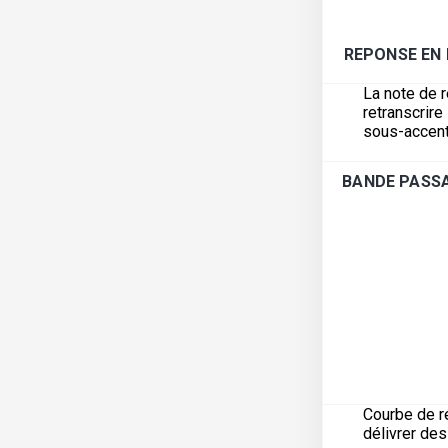
REPONSE EN
La note de 
retranscrir
sous-accent
BANDE PASSA
Courbe de r
délivrer de