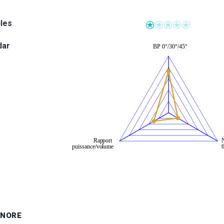
iles
dar
ONORE