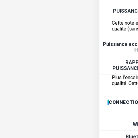
PUISSANC
Cette note e
qualité (san
Puissance acc
H
RAP
PUISSANC
Plus l’encei
qualité. Ce
CONNECTIQ
Wi
Blue