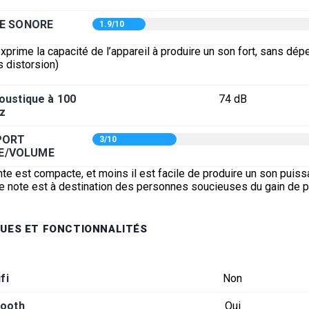
E SONORE
1.9/10
xprime la capacité de l’appareil à produire un son fort, sans dép
s distorsion)
oustique à 100
74 dB
z
PORT
3/10
E/VOLUME
nte est compacte, et moins il est facile de produire un son puiss
tte note est à destination des personnes soucieuses du gain de 
UES ET FONCTIONNALITÉS
fi
Non
tooth
Oui