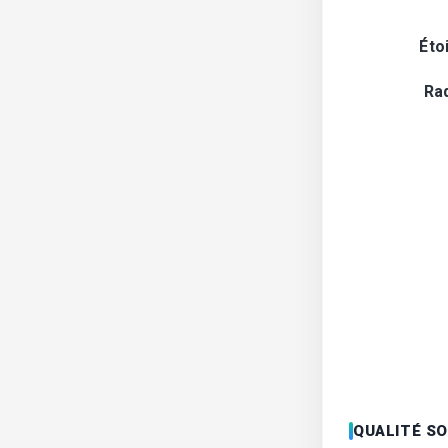
Éto
Ra
QUALITÉ S