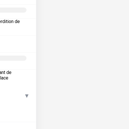
erdition de
ant de
place
▾