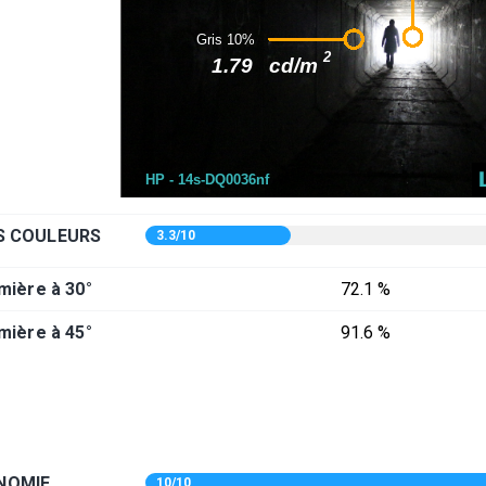
ES COULEURS
3.3/10
mière à 30°
72.1 %
mière à 45°
91.6 %
E
NOMIE
10/10