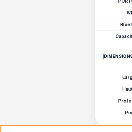
PORT
WI
Blue
Capaci
DIMENSIONS
Lar
Hau
Profo
Po