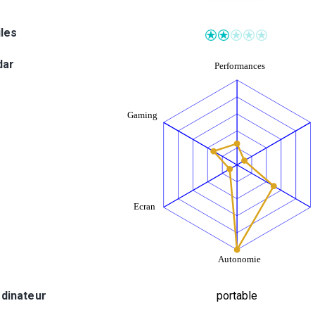
iles
dar
rdinateur
portable