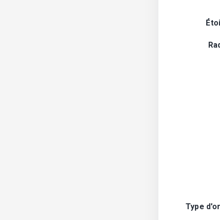
Éto
Ra
Type d'o