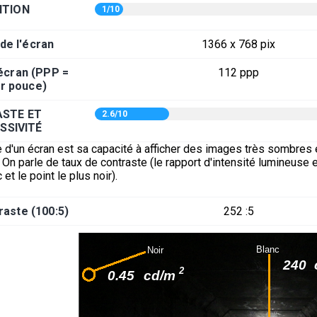
ITION
1/10
 de l'écran
1366 x 768 pix
'écran (PPP =
112 ppp
ar pouce)
STE ET
2.6/10
SSIVITÉ
 d'un écran est sa capacité à afficher des images très sombres 
On parle de taux de contraste (le rapport d'intensité lumineuse e
 et le point le plus noir).
raste (100:5)
252 :5