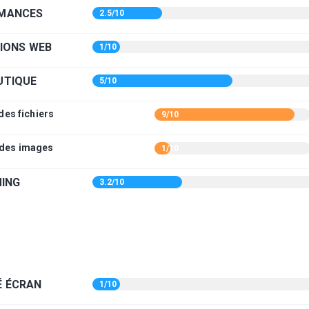
MANCES
2.5/10
IONS WEB
1/10
UTIQUE
5/10
des fichiers
9/10
 des images
1/10
ING
3.2/10
É ÉCRAN
1/10