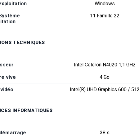
xploitation
Windows
 Système
11 Famille 22
itation
TIONS TECHNIQUES
sseur
Intel Celeron N4020 1,1 GHz
e vive
4 Go
 vidéo
Intel(R) UHD Graphics 600 / 51
CES INFORMATIQUES
 démarrage
38 s