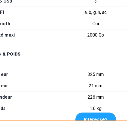
S USB
3
FI
a, b, g, n, ac
tooth
Oui
té maxi
2000 Go
 & POIDS
geur
325 mm
teur
21 mm
ndeur
226 mm
ids
1.6 kg
Intéressé?