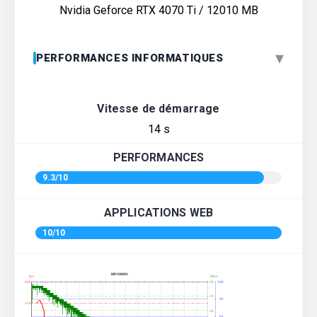
Nvidia Geforce RTX 4070 Ti / 12010 MB
▾
PERFORMANCES INFORMATIQUES
Vitesse de démarrage
14 s
PERFORMANCES
9.3/10
APPLICATIONS WEB
10/10
HP OMEN
fps
Mb/s
400
30
100
29
90
350
28
80