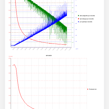
300
27
70
26
250
60
25
mb/s (mégabits par seconde)
200
24
50
fps/s (images par seconde)
px/s (pixel par seconde)
23
40
150
22
30
100
21
20
20
50
10
19
1000
6000
11000
3000
8000
13000
5000
10000
15000
2000
7000
12000
4000
9000
14000
px/s
HP OMEN
frame/s
400
350
300
250
200
Frame per secs
150
100