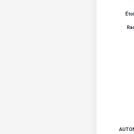
Éto
Ra
AUTO