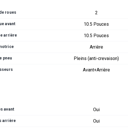
de roues
2
oue avant
10.5 Pouces
ue arrière
10.5 Pouces
motrice
Arrière
e pneu
Pleins (anti-crevaison)
sseurs
Avant+Arrière
s avant
Oui
 arrière
Oui