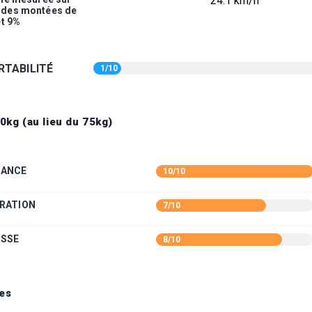
24.1 km/h
t des montées de
et 9%
TABILITÉ
1/10
0kg (au lieu du 75kg)
SANCE
10/10
RATION
7/10
ESSE
8/10
es