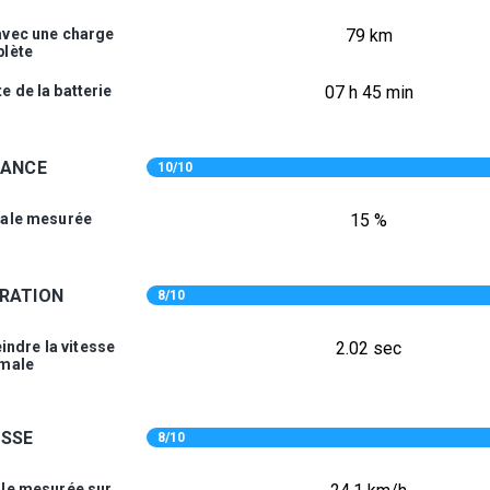
vec une charge
79 km
lète
 de la batterie
07 h 45 min
SANCE
10/10
ale mesurée
15 %
RATION
8/10
indre la vitesse
2.02 sec
male
ESSE
8/10
le mesurée sur