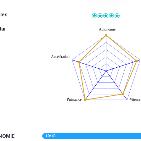
iles
dar
NOMIE
10/10