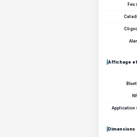
Feu 
Catad
Clign
Ala
Affichage e
Blue
N
Application
Dimensions 