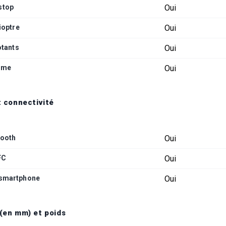
stop
Oui
ioptre
Oui
otants
Oui
rme
Oui
t connectivité
tooth
Oui
FC
Oui
 smartphone
Oui
(en mm) et poids