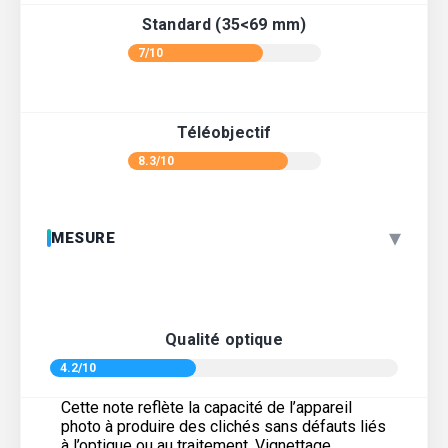
Standard (35<69 mm)
7/10
Téléobjectif
8.3/10
▾
MESURE
Qualité optique
4.2/10
Cette note reflète la capacité de l’appareil
photo à produire des clichés sans défauts liés
à l’optique ou au traitement. Vignettage,