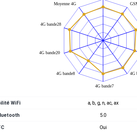
lité WiFi
a, b, g, n, ac, ax
luetooth
5.0
FC
Oui