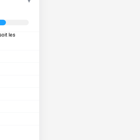
▾
oit les