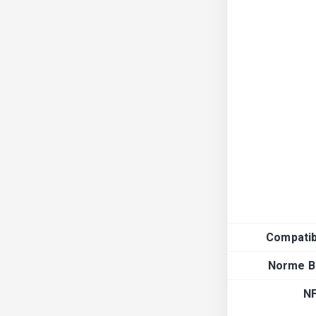
Compatibi
Norme B
N