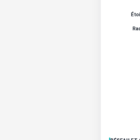
Éto
Ra