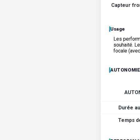
Capteur fron
Usage
Les performa
souhaité. L
focale (avec
AUTONOMI
AUTO
Durée a
Temps d