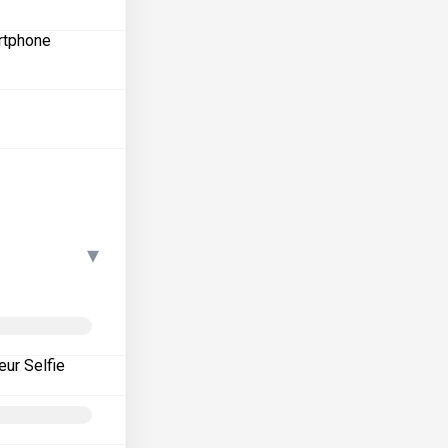
artphone
▾
eur Selfie