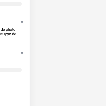
▾
e de photo
ue type de
▾