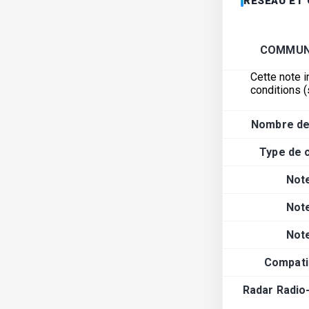
RÉSEAU ET
COMMUN
Cette note i
conditions (
Nombre de
Type de 
Not
Not
Not
Compatib
Radar Radio