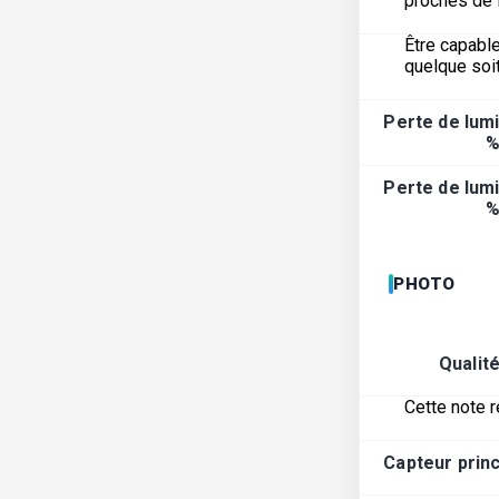
proches de l
Être capable
quelque soit
Perte de lumi
%
Perte de lumi
%
PHOTO
Qualit
Cette note r
Capteur princ