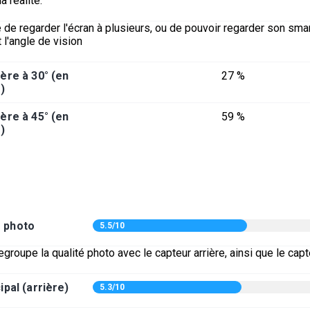
a réalité.
 de regarder l'écran à plusieurs, ou de pouvoir regarder son sm
 l'angle de vision
ère à 30° (en
27 %
)
ère à 45° (en
59 %
)
é photo
5.5/10
egroupe la qualité photo avec le capteur arrière, ainsi que le capt
ipal (arrière)
5.3/10