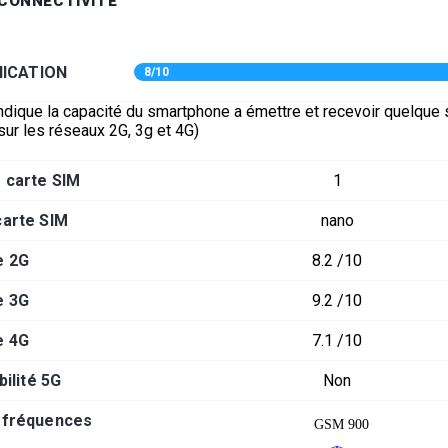
 CONNECTIVITÉ
ICATION
8/10
ndique la capacité du smartphone a émettre et recevoir quelque s
sur les réseaux 2G, 3g et 4G)
 carte SIM
1
carte SIM
nano
e 2G
8.2 /10
e 3G
9.2 /10
e 4G
7.1 /10
ilité 5G
Non
-fréquences