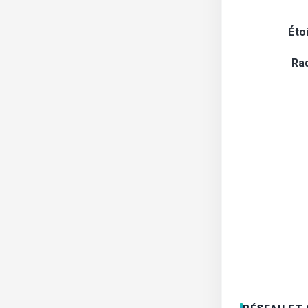
Éto
Ra