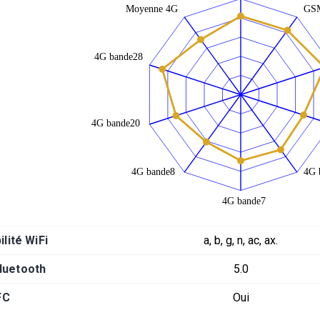
lité WiFi
a, b, g, n, ac, ax.
luetooth
5.0
FC
Oui