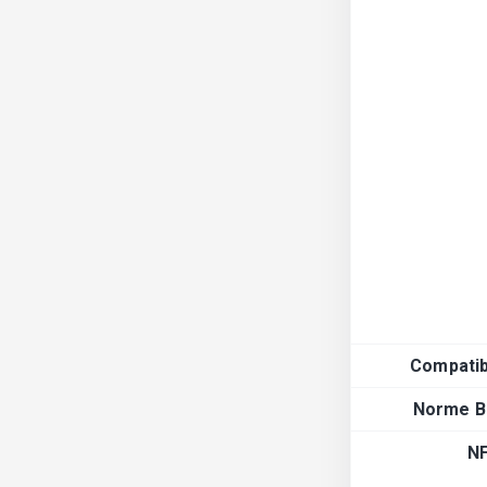
Compatibi
Norme B
N