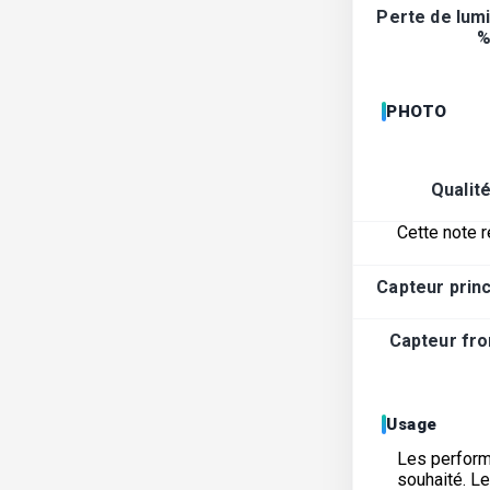
Perte de lumi
%
PHOTO
Qualit
Cette note r
Capteur princ
Capteur fron
Usage
Les performa
souhaité. L