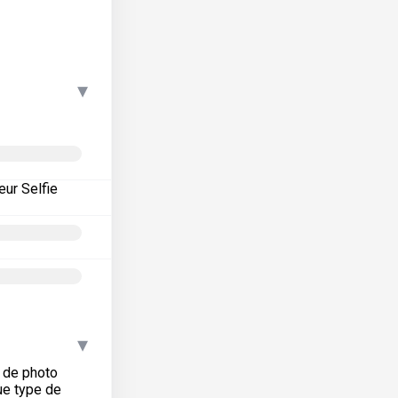
▾
eur Selfie
▾
e de photo
ue type de