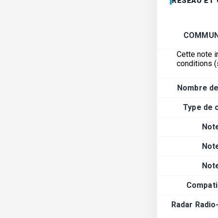
RÉSEAU ET
COMMUN
Cette note i
conditions (
Nombre de
Type de 
Not
Not
Not
Compatib
Radar Radio