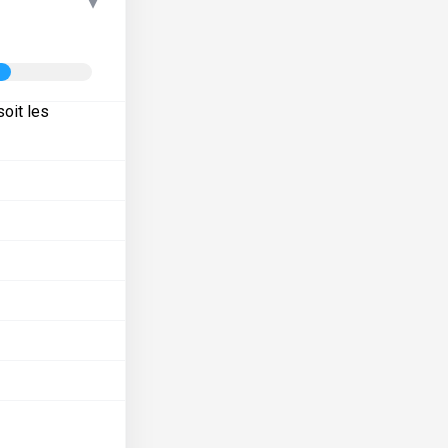
▾
oit les