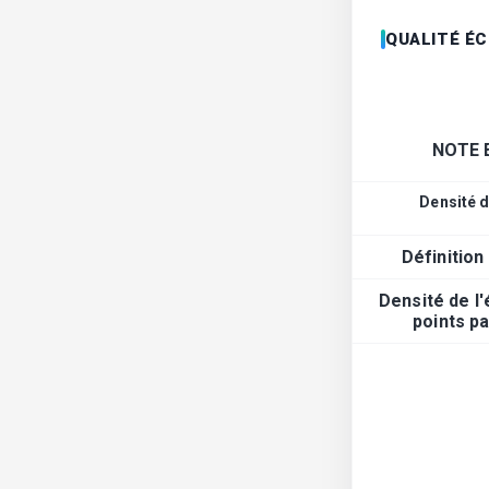
QUALITÉ É
NOTE 
Densité d
Définition
Densité de l
points p