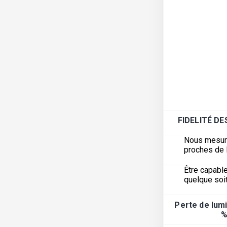
FIDELITÉ D
Nous mesuron
proches de l
Être capable
quelque soit
Perte de lumi
%