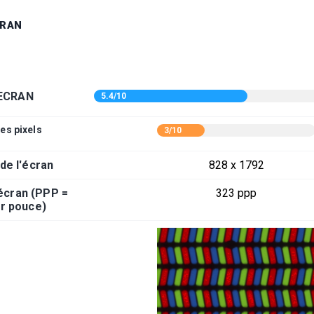
CRAN
ECRAN
5.4/10
es pixels
3/10
 de l'écran
828 x 1792
'écran (PPP =
323 ppp
ar pouce)