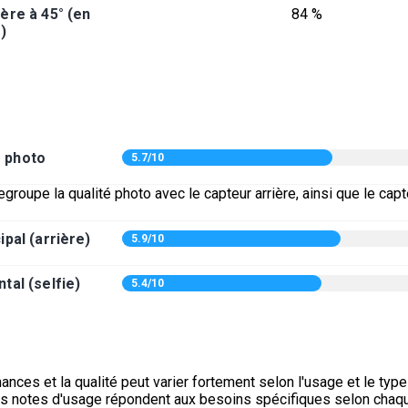
ère à 45° (en
84 %
)
é photo
5.7/10
egroupe la qualité photo avec le capteur arrière, ainsi que le capt
ipal (arrière)
5.9/10
tal (selfie)
5.4/10
nces et la qualité peut varier fortement selon l'usage et le typ
es notes d'usage répondent aux besoins spécifiques selon chaq