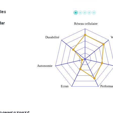
iles
dar