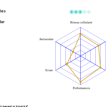
iles
dar