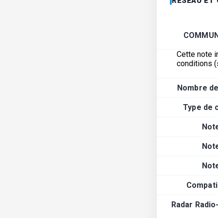
RÉSEAU ET
COMMUN
Cette note i
conditions (
Nombre de
Type de 
Not
Not
Not
Compatib
Radar Radio