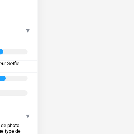
▾
eur Selfie
▾
e de photo
ue type de