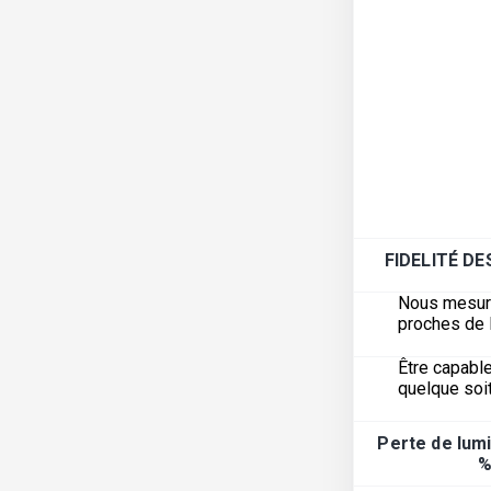
FIDELITÉ D
Nous mesuron
proches de l
Être capable
quelque soit
Perte de lumi
%