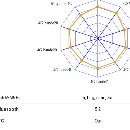
lité WiFi
a, b, g, n, ac, ax.
luetooth
5.2
FC
Oui