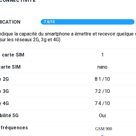
 CONNECTIVITÉ
ICATION
7.6/10
ndique la capacité du smartphone a émettre et recevoir quelque s
sur les réseaux 2G, 3g et 4G)
 carte SIM
1
carte SIM
nano
e 2G
8.1 /10
e 3G
7.2 /10
e 4G
7.4 /10
ilité 5G
Oui
-fréquences