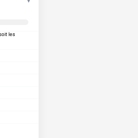
▾
oit les