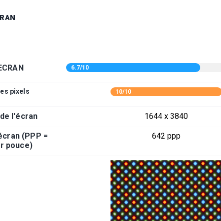
CRAN
ECRAN
6.7/10
es pixels
10/10
 de l'écran
1644 x 3840
'écran (PPP =
642 ppp
ar pouce)