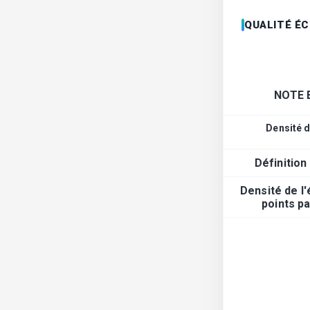
QUALITÉ É
NOTE 
Densité d
Définition
Densité de l
points p