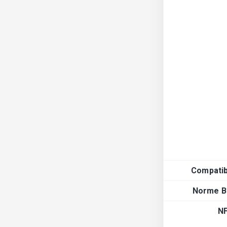
Compatibi
Norme B
N