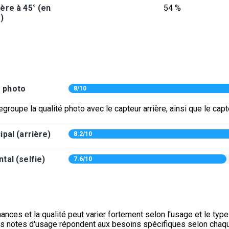
ère à 45° (en
54 %
)
é photo
8/10
egroupe la qualité photo avec le capteur arrière, ainsi que le capt
ipal (arrière)
8.2/10
tal (selfie)
7.6/10
nces et la qualité peut varier fortement selon l'usage et le typ
es notes d'usage répondent aux besoins spécifiques selon chaq