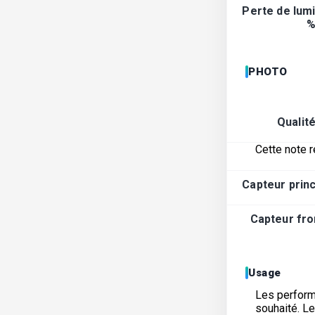
Perte de lumi
%
PHOTO
Qualit
Cette note r
Capteur princ
Capteur fron
Usage
Les performa
souhaité. L