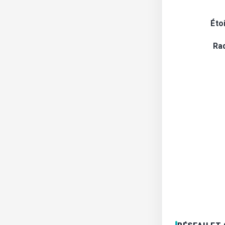
Éto
Ra