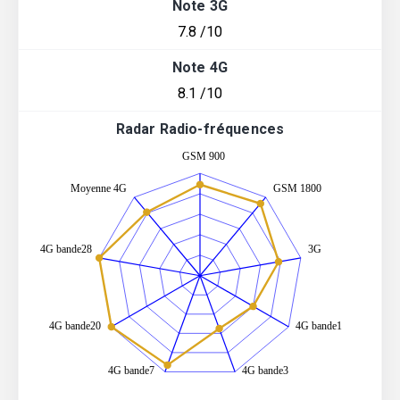
Note 3G
7.8 /10
Note 4G
8.1 /10
Radar Radio-fréquences