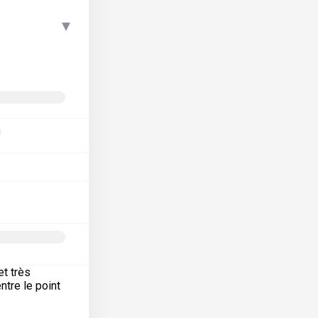
▾
et très
ntre le point