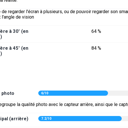
a réalité.
 de regarder l'écran à plusieurs, ou de pouvoir regarder son sm
 l'angle de vision
ère à 30° (en
64 %
)
ère à 45° (en
84 %
)
é photo
6/10
egroupe la qualité photo avec le capteur arrière, ainsi que le capt
ipal (arrière)
7.2/10