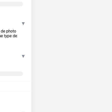
▾
e de photo
ue type de
▾