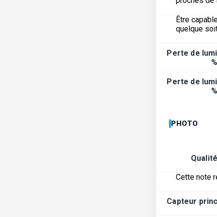
proches de l
Être capable
quelque soit
Perte de lumi
%
Perte de lumi
%
PHOTO
Qualit
Cette note r
Capteur princ