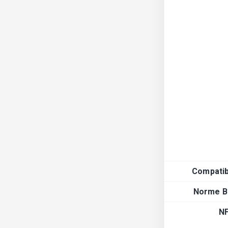
Compatibi
Norme B
N