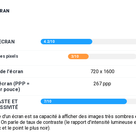
CRAN
ECRAN
4.2/10
es pixels
3/10
 de l'écran
720 x 1600
'écran (PPP =
267 ppp
ar pouce)
STE ET
7/10
SSIVITÉ
 d'un écran est sa capacité à afficher des images très sombres 
On parle de taux de contraste (le rapport d'intensité lumineuse e
 et le point le plus noir).