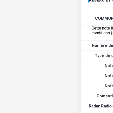
RÉSEAU ET
COMMUN
Cette note i
conditions (
Nombre de
Type de 
Not
Not
Not
Compatib
Radar Radio