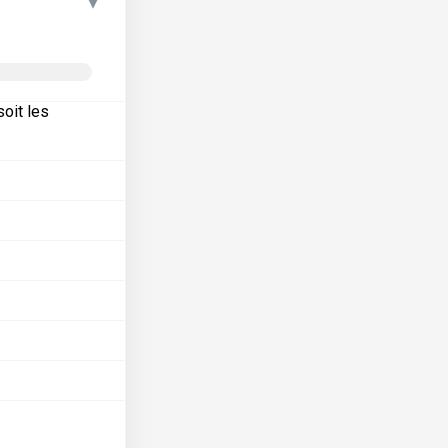
▾
oit les