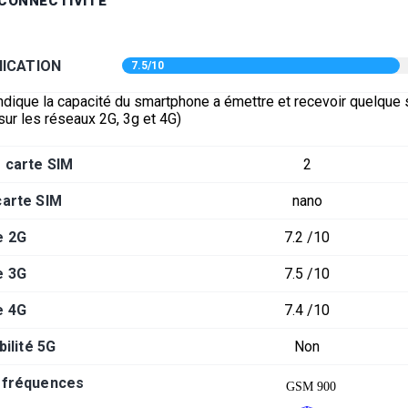
 CONNECTIVITÉ
ICATION
7.5/10
ndique la capacité du smartphone a émettre et recevoir quelque s
sur les réseaux 2G, 3g et 4G)
 carte SIM
2
carte SIM
nano
e 2G
7.2 /10
e 3G
7.5 /10
e 4G
7.4 /10
ilité 5G
Non
-fréquences