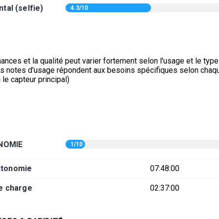
tal (selfie)
4.3/10
nces et la qualité peut varier fortement selon l'usage et le typ
es notes d'usage répondent aux besoins spécifiques selon chaq
 le capteur principal)
E
NOMIE
1/10
utonomie
07:48:00
e charge
02:37:00