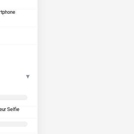
artphone
▾
eur Selfie