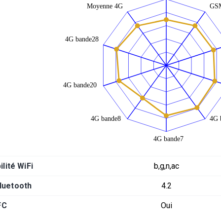
lité WiFi
b,g,n,ac
luetooth
4.2
FC
Oui