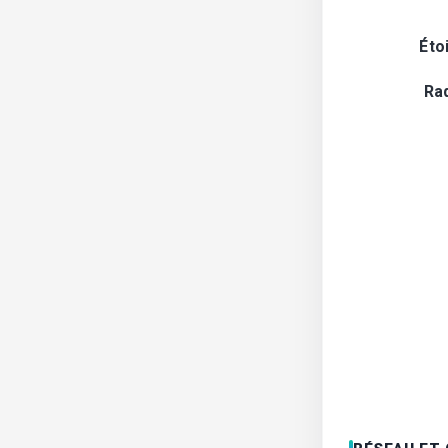
Éto
Ra