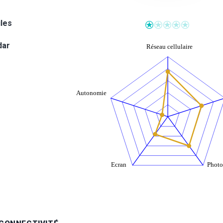
iles
dar