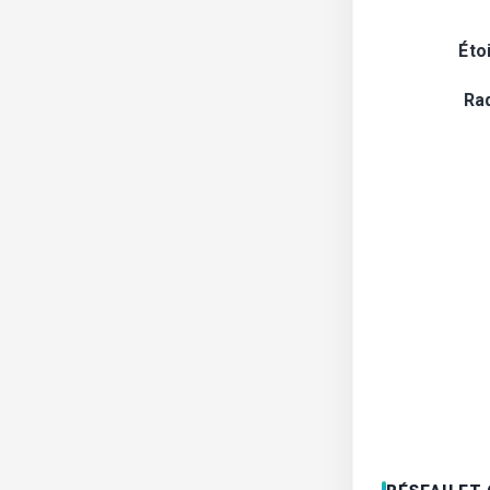
Éto
Ra