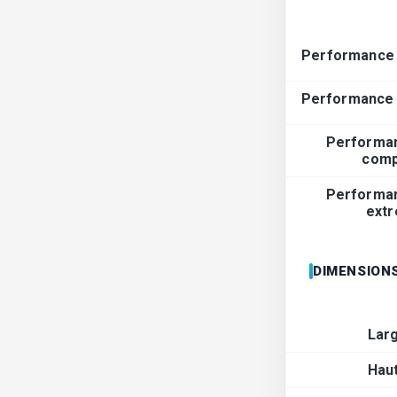
Performance 
Performance
Performa
comp
Performa
ext
DIMENSIONS
Lar
Hau