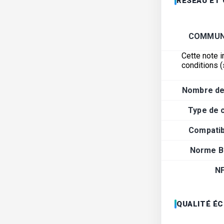
RÉSEAU ET
COMMUN
Cette note i
conditions (
Nombre de
Type de 
Compatibi
Norme B
N
QUALITÉ É