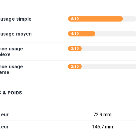
usage simple
8/10
 usage moyen
4/10
nce usage
2/10
lexe
nce usage
2/10
reme
 & POIDS
geur
72.9 mm
teur
146.7 mm