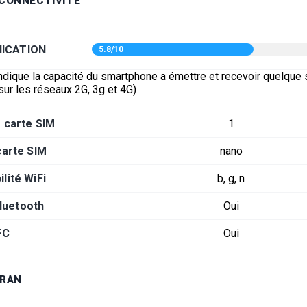
 CONNECTIVITÉ
ICATION
5.8/10
ndique la capacité du smartphone a émettre et recevoir quelque s
sur les réseaux 2G, 3g et 4G)
 carte SIM
1
carte SIM
nano
lité WiFi
b, g, n
luetooth
Oui
FC
Oui
CRAN