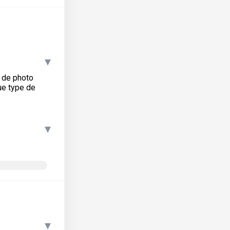
▾
e de photo
ue type de
▾
▾