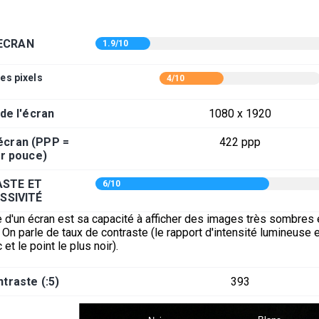
ECRAN
1.9/10
es pixels
4/10
 de l'écran
1080 x 1920
'écran (PPP =
422 ppp
ar pouce)
STE ET
6/10
SSIVITÉ
 d'un écran est sa capacité à afficher des images très sombres 
On parle de taux de contraste (le rapport d'intensité lumineuse e
 et le point le plus noir).
traste (:5)
393