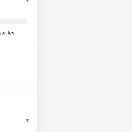
▾
oit les
▾