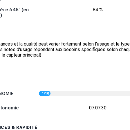
ère à 45° (en
84 %
)
nces et la qualité peut varier fortement selon l'usage et le typ
es notes d'usage répondent aux besoins spécifiques selon chaq
 le capteur principal)
E
NOMIE
1/10
utonomie
07:07:30
CES & RAPIDITÉ