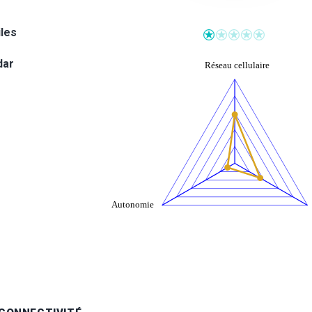
iles
dar