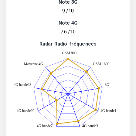
Note 3G
9 /10
Note 4G
7.6 /10
Radar Radio-fréquences