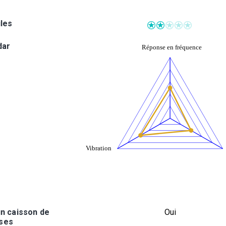
iles
dar
n caisson de
Oui
ses