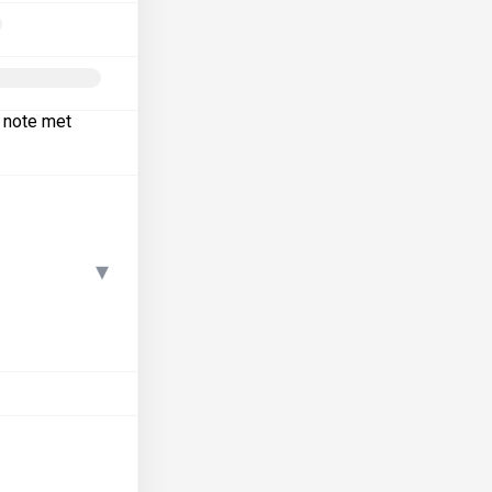
e note met
▾