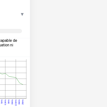
▾
capable de
ation ni