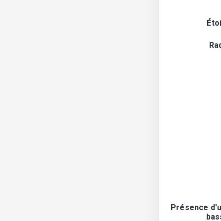
Éto
Ra
Présence d'u
bas