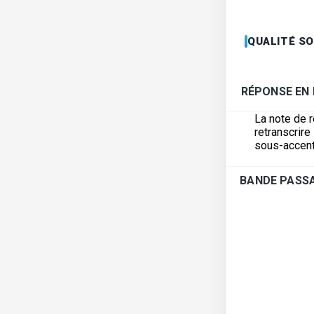
QUALITÉ S
RÉPONSE EN
La note de 
retranscrir
sous-accent
BANDE PASSA