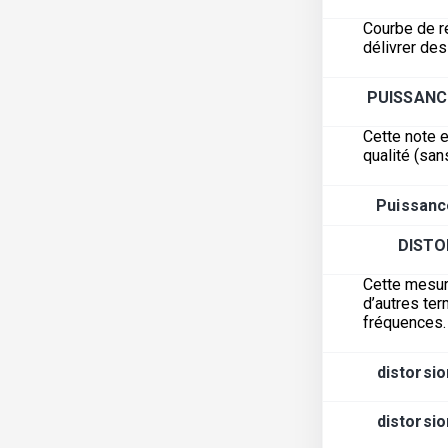
Courbe de r
délivrer de
PUISSANC
Cette note e
qualité (san
Puissanc
DISTO
Cette mesur
d’autres ter
fréquences.
distorsio
distorsio