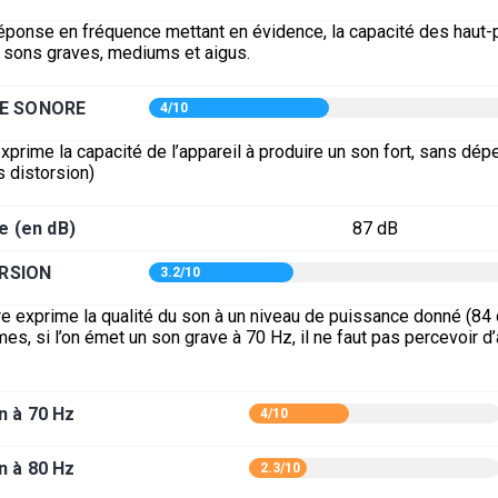
éponse en fréquence mettant en évidence, la capacité des haut-p
s sons graves, mediums et aigus.
E SONORE
4/10
xprime la capacité de l’appareil à produire un son fort, sans dép
s distorsion)
e (en dB)
87 dB
RSION
3.2/10
e exprime la qualité du son à un niveau de puissance donné (84 
mes, si l’on émet un son grave à 70 Hz, il ne faut pas percevoir d
n à 70 Hz
4/10
n à 80 Hz
2.3/10