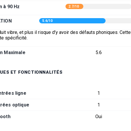
n à 90 Hz
2.7/10
ATION
5.6/10
uit vibre, et plus il risque d’y avoir des défauts phoniques. Cett
te spécificité.
on Maximale
5.6
UES ET FONCTIONNALITÉS
trées ligne
1
rées optique
1
tooth
Oui