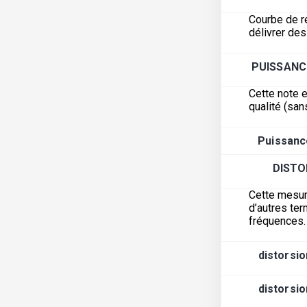
Courbe de r
délivrer de
PUISSANC
Cette note e
qualité (san
Puissanc
DISTO
Cette mesur
d’autres ter
fréquences.
distorsio
distorsio