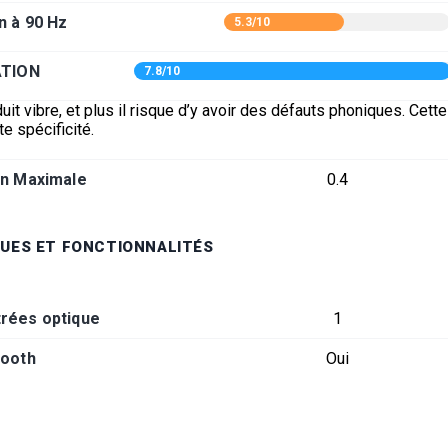
n à 90 Hz
5.3/10
ATION
7.8/10
uit vibre, et plus il risque d’y avoir des défauts phoniques. Cett
te spécificité.
on Maximale
0.4
UES ET FONCTIONNALITÉS
rées optique
1
tooth
Oui