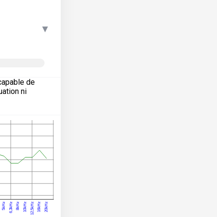
▾
capable de
ation ni