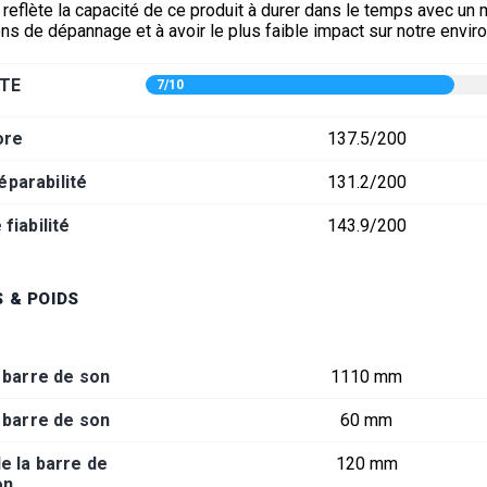
 reflète la capacité de ce produit à durer dans le temps avec un
ons de dépannage et à avoir le plus faible impact sur notre envi
TE
7/10
ore
137.5/200
éparabilité
131.2/200
fiabilité
143.9/200
 & POIDS
 barre de son
1110 mm
 barre de son
60 mm
e la barre de
120 mm
on