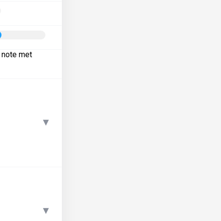
e note met
▾
▾