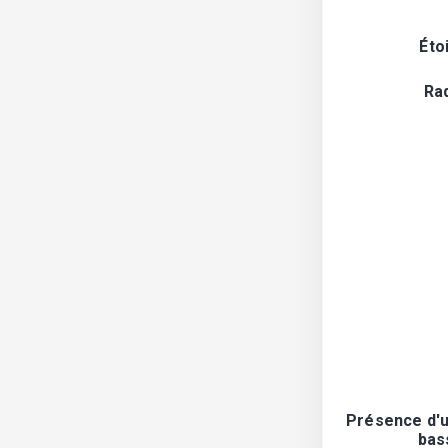
Éto
Ra
Présence d'u
bas