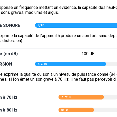
éponse en fréquence mettant en évidence, la capacité des haut-p
s sons graves, mediums et aigus.
E SONORE
8/10
xprime la capacité de l’appareil à produire un son fort, sans dép
s distorsion)
e (en dB)
100 dB
RSION
6.7/10
e exprime la qualité du son à un niveau de puissance donné (84 
mes, si l’on émet un son grave à 70 Hz, il ne faut pas percevoir d
n à 70 Hz
7.7/10
n à 80 Hz
6/10