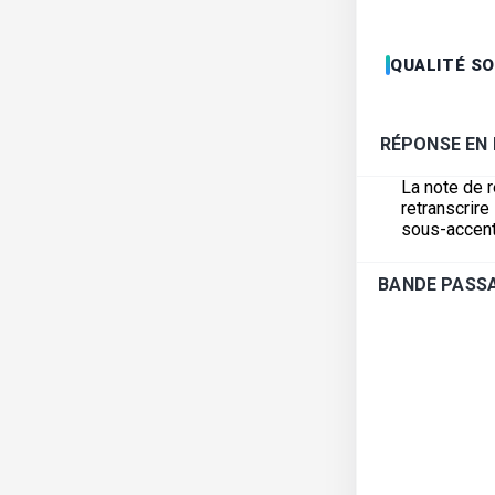
QUALITÉ S
RÉPONSE EN
La note de 
retranscrir
sous-accent
BANDE PASSA