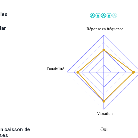
iles
dar
n caisson de
Oui
ses