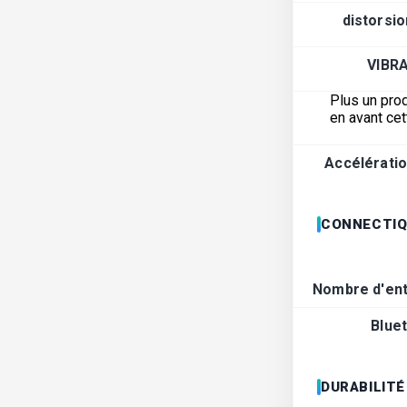
distorsio
VIBR
Plus un prod
en avant cet
Accélérati
CONNECTIQ
Nombre d'ent
Blue
DURABILITÉ