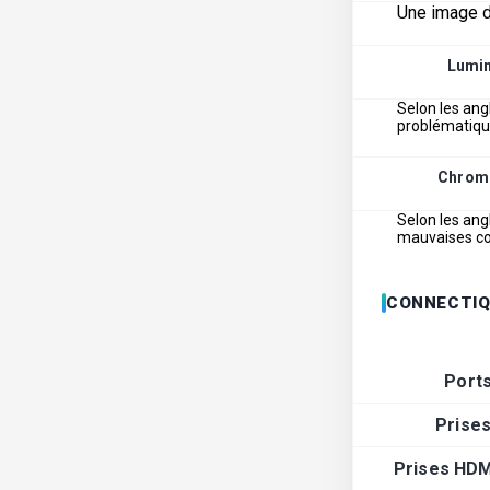
Une image de
Lumi
Selon les ang
problématiq
Chrom
Selon les ang
mauvaises cou
CONNECTIQ
Port
Prise
Prises HDM