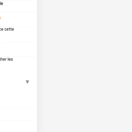
le
ce cette
cher les
▾