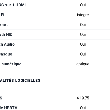
RC sur 1 HDMI
Oui
-Fi
integre
rnet
Oui
oth HID
Oui
th Audio
Oui
Casque
Oui
o numérique
optique
ALITÉS LOGICIELLES
S
4.19.75
le HBBTV
Oui