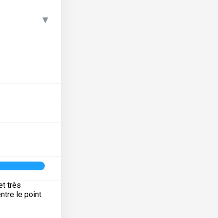
▾
et très
ntre le point