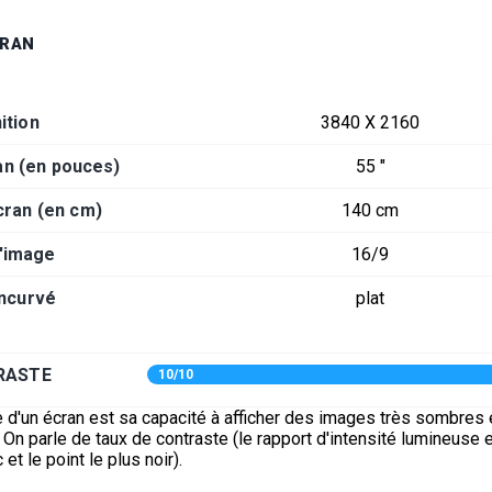
CRAN
ition
3840 X 2160
an (en pouces)
55 "
cran (en cm)
140 cm
d'image
16/9
incurvé
plat
RASTE
10/10
 d'un écran est sa capacité à afficher des images très sombres 
On parle de taux de contraste (le rapport d'intensité lumineuse e
 et le point le plus noir).