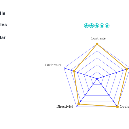
lle
iles
dar