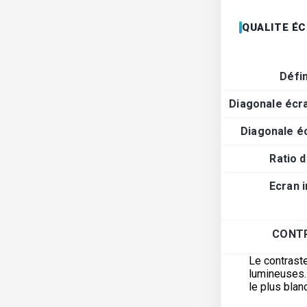
QUALITE É
Défin
Diagonale écr
Diagonale é
Ratio 
Ecran 
CONT
Le contraste
lumineuses. 
le plus blanc