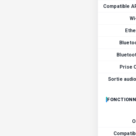
Compatible A
Wi
Ethe
Blueto
Bluetoo
Prise 
Sortie audi
FONCTIONN
O
Compatib