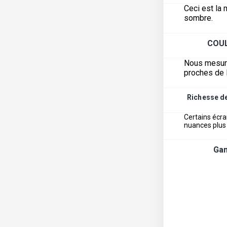
Ceci est la 
sombre.
COU
Nous mesuron
proches de l
Richesse d
Certains écra
nuances plus
Ga