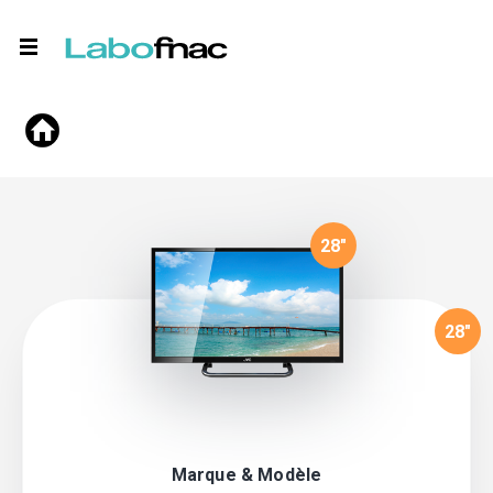
28
"
28
"
Marque & Modèle