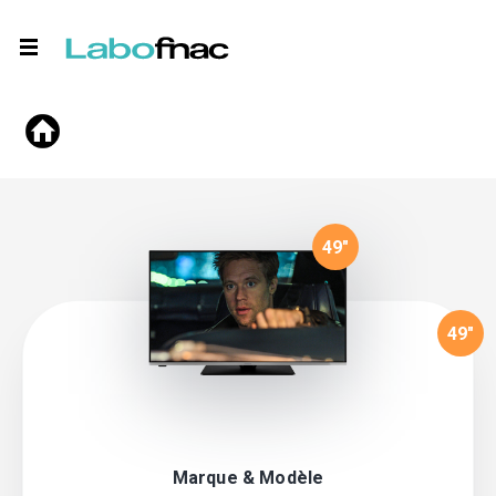
49
"
49
"
Marque & Modèle