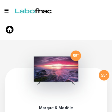
55
"
55
"
Marque & Modèle