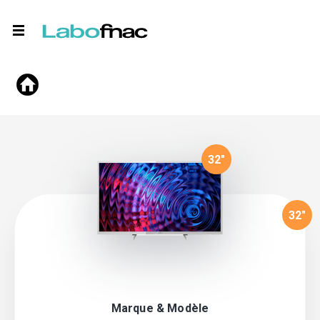
32
"
32
"
Marque & Modèle