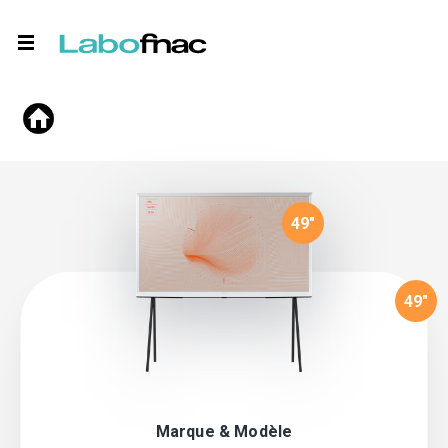
49
"
49
"
Marque & Modèle