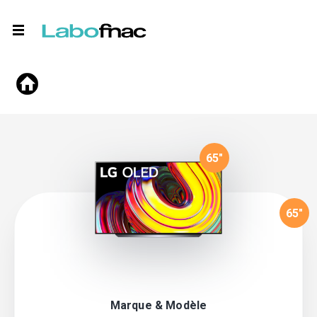
65
"
65
"
Marque & Modèle