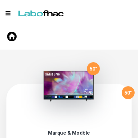
50
"
50
"
Marque & Modèle