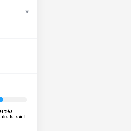
▾
et très
ntre le point