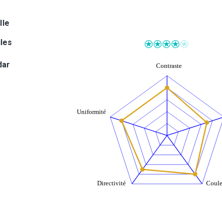
lle
iles
dar