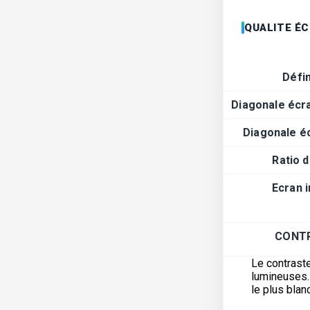
QUALITE É
Défin
Diagonale écr
Diagonale é
Ratio 
Ecran 
CONT
Le contraste
lumineuses. 
le plus blanc