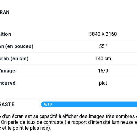
CRAN
ition
3840 X 2160
an (en pouces)
55 "
cran (en cm)
140 cm
d'image
16/9
incurvé
plat
RASTE
8/10
 d'un écran est sa capacité à afficher des images très sombres 
On parle de taux de contraste (le rapport d'intensité lumineuse e
 et le point le plus noir).